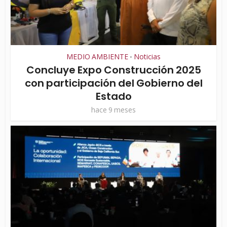
MEDIO AMBIENTE
Noticias
•
Concluye Expo Construcción 2025
con participación del Gobierno del
Estado
hace 9 meses